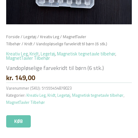
Forside
/
Legetøj
/
Kreativ Leg
/
MagnetTavler
Tilbehør
/
Kridt
/ Vandopløselige farvekridt til børn (6 stk.)
Kreativ Leg
,
Kridt
,
Legetøj
,
Magnetisk tegnetavle tilbehør
,
MagnetTavler Tilbehør
Vandopløselige farvekridt til børn (6 stk.)
kr.
149,00
Varenummer (SKU):
51555454878023
Kategorier:
Kreativ Leg
,
Kridt
,
Legetøj
,
Magnetisk tegnetavle tilbehør
,
MagnetTavler Tilbehør
KØB