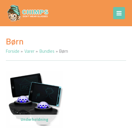
Gå
Chimps Don't
til
Wear Glasses
indholdet
Børn
Forside
Varer
Bundles
Børn
Underholdning