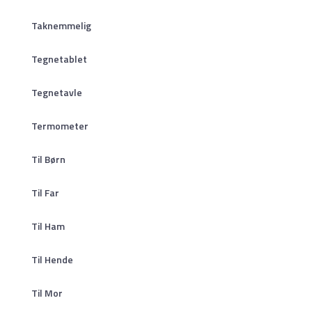
Taknemmelig
Tegnetablet
Tegnetavle
Termometer
Til Børn
Til Far
Til Ham
Til Hende
Til Mor