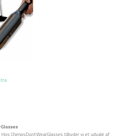
stra
rGlasses
? Hos ChimpsDontWearGlasses tilbyder vi et udvalg af