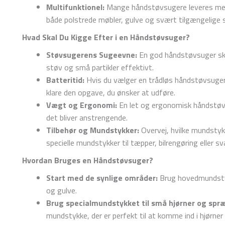
Multifunktionel:
Mange håndstøvsugere leveres med 
både polstrede møbler, gulve og svært tilgængelige s
Hvad Skal Du Kigge Efter i en Håndstøvsuger?
Støvsugerens Sugeevne:
En god håndstøvsuger skal
støv og små partikler effektivt.
Batteritid:
Hvis du vælger en trådløs håndstøvsuger, s
klare den opgave, du ønsker at udføre.
Vægt og Ergonomi:
En let og ergonomisk håndstøvsu
det bliver anstrengende.
Tilbehør og Mundstykker:
Overvej, hvilke mundstyk
specielle mundstykker til tæpper, bilrengøring eller s
Hvordan Bruges en Håndstøvsuger?
Start med de synlige områder:
Brug hovedmundstyk
og gulve.
Brug specialmundstykket til små hjørner og spr
mundstykke, der er perfekt til at komme ind i hjørner