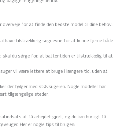
e og daglige rengøringsbehov.
r overveje for at finde den bedste model til dine behov:
 have tilstrækkelig sugeevne for at kunne fjerne både
kal du sørge for, at batteritiden er tilstrækkelig til at
ger vil være lettere at bruge i længere tid, uden at
ker der følger med støvsugeren. Nogle modeller har
vært tilgængelige steder.
l indsats at få arbejdet gjort, og du kan hurtigt få
øvsuger. Her er nogle tips til brugen: