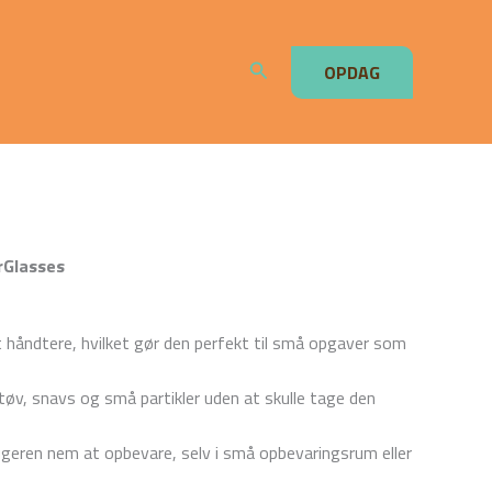
Søg
OPDAG
rGlasses
håndtere, hvilket gør den perfekt til små opgaver som
øv, snavs og små partikler uden at skulle tage den
ugeren nem at opbevare, selv i små opbevaringsrum eller