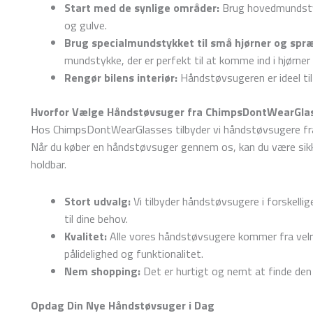
Start med de synlige områder:
Brug hovedmundstyk
og gulve.
Brug specialmundstykket til små hjørner og spr
mundstykke, der er perfekt til at komme ind i hjørner
Rengør bilens interiør:
Håndstøvsugeren er ideel til 
Hvorfor Vælge Håndstøvsuger fra ChimpsDontWearGla
Hos ChimpsDontWearGlasses tilbyder vi håndstøvsugere fra på
Når du køber en håndstøvsuger gennem os, kan du være sikke
holdbar.
Stort udvalg:
Vi tilbyder håndstøvsugere i forskellig
til dine behov.
Kvalitet:
Alle vores håndstøvsugere kommer fra vel
pålidelighed og funktionalitet.
Nem shopping:
Det er hurtigt og nemt at finde den r
Opdag Din Nye Håndstøvsuger i Dag