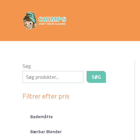
Gå
Chimps
til
Don't Wear
indholdet
Glasses
Søg
SØG
Filtrer efter pris
Bademåtte
Bærbar Blender