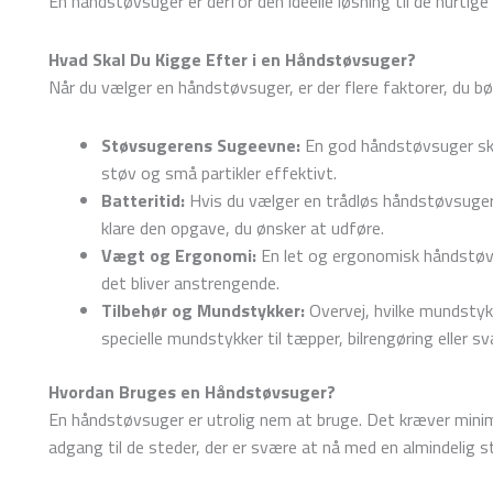
En håndstøvsuger er derfor den ideelle løsning til de hurtig
Hvad Skal Du Kigge Efter i en Håndstøvsuger?
Når du vælger en håndstøvsuger, er der flere faktorer, du bø
Støvsugerens Sugeevne:
En god håndstøvsuger skal
støv og små partikler effektivt.
Batteritid:
Hvis du vælger en trådløs håndstøvsuger, s
klare den opgave, du ønsker at udføre.
Vægt og Ergonomi:
En let og ergonomisk håndstøvsu
det bliver anstrengende.
Tilbehør og Mundstykker:
Overvej, hvilke mundstyk
specielle mundstykker til tæpper, bilrengøring eller s
Hvordan Bruges en Håndstøvsuger?
En håndstøvsuger er utrolig nem at bruge. Det kræver minima
adgang til de steder, der er svære at nå med en almindelig st