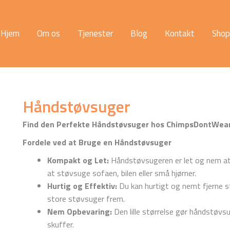
Hjem
Om os
Tjenester
Blog
Kontakt
Shop
Håndstøvsuger
Find den Perfekte Håndstøvsuger hos ChimpsDontWea
Fordele ved at Bruge en Håndstøvsuger
Kompakt og Let:
Håndstøvsugeren er let og nem at 
at støvsuge sofaen, bilen eller små hjørner.
Hurtig og Effektiv:
Du kan hurtigt og nemt fjerne st
store støvsuger frem.
Nem Opbevaring:
Den lille størrelse gør håndstøvs
skuffer.