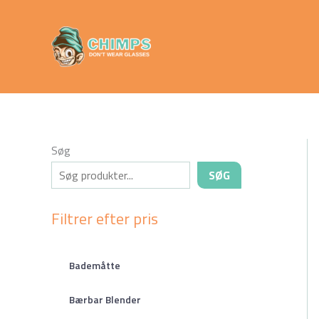
Gå
Chimps
til
Don't Wear
indholdet
Glasses
Søg
SØG
Filtrer efter pris
Bademåtte
Bærbar Blender