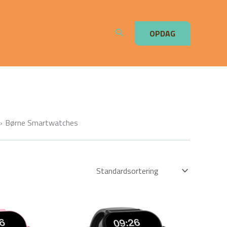
Søg
OPDAG
Børne Smartwatches