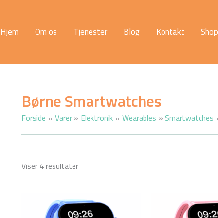
Hjem
Om os
Tjenester
Blog
Kontakt
Shop
Børne Smartwatches
Forside
Varer
Elektronik
Wearables
Smartwatches
Viser 4 resultater