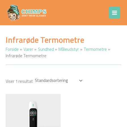
Gå
Chimps Don't
til
Wear Glasses
indholdet
Infrarøde Termometre
Forside
Varer
Sundhed
Måleudstyr
Termometre
Infrarøde Termometre
Viser 1 resultat