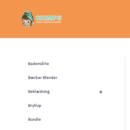
Gå
Chimps
til
Don't Wear
indholdet
Glasses
Bademåtte
Bærbar Blender
+
Beklædning
Bryllup
Bundle