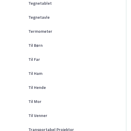
Tegnetablet
Tegnetavle
Termometer
Til Børn
Til Far
Til Ham
Til Hende
Til Mor
Til Venner
Transportabel Projektor