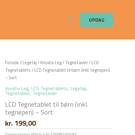
Søg
OPDAG
Forside
/
Legetøj
/
Kreativ Leg
/
Tegnetavler
/
LCD
Tegnetablets
/ LCD Tegnetablet til børn (inkl. tegnepen)
– Sort
Kreativ Leg
,
LCD Tegnetablets
,
Legetøj
,
Tegnetablet
,
Tegnetavler
LCD Tegnetablet til børn (inkl.
tegnepen) – Sort
kr.
199,00
Varenummer (SKU):
42471698235592