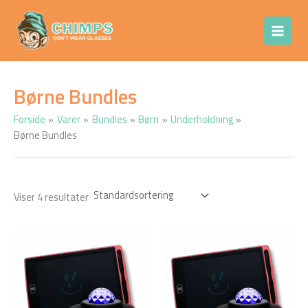
Gå
Chimps Don't
til
Wear Glasses
indholdet
Børne Bundles
Forside
Varer
Bundles
Børn
Underholdning
Børne Bundles
Viser 4 resultater