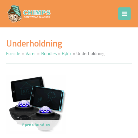
Gå
Chimps Don't
til
Wear Glasses
indholdet
Underholdning
Forside
Varer
Bundles
Børn
Underholdning
Børne Bundles