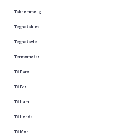
Taknemmelig
Tegnetablet
Tegnetavle
Termometer
Til Børn
Til Far
Til Ham
Til Hende
Til Mor