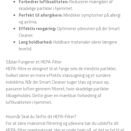
Forbedrer luftkvaliteten:
Reducerer mængden af
skadelige partikler i hjemmet.
Perfekt til allergikere:
Mindsker symptomer på allergi
og astma.
Effektiv rengøring:
Optimerer ydeevnen på din Smart
Cleaner.
Lang holdbarhed:
Holdbare materialer sikrer længere
levetid.
Sådan Fungerer et HEPA-Filter
HEPA-filtre er designet til at fange selv de mindste partikler,
hvilket sikrer en mere effektiv støvsugning og et sundere
indeklima. Når din Smart Cleaner suger støv og snavs op,
passerer luften gennem filteret, hvor skadelige partikler
tilbageholdes. Dette giver en mærkbar forbedring af
luftkvaliteten i hjemmet.
Hvornår Skal du Skifte dit HEPA-Filter?
For at sikre maksimal filtrering og ydeevne bør du udskifte dit
HEPA-filter regelmæssigt. Her er nogle tegn på, at det er tid til at