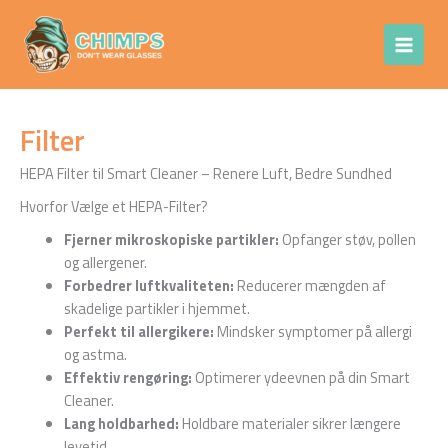
Gå
Chimps Don't
til
Wear Glasses
indholdet
Filter
HEPA Filter til Smart Cleaner – Renere Luft, Bedre Sundhed
Hvorfor Vælge et HEPA-Filter?
Fjerner mikroskopiske partikler:
Opfanger støv, pollen
og allergener.
Forbedrer luftkvaliteten:
Reducerer mængden af
skadelige partikler i hjemmet.
Perfekt til allergikere:
Mindsker symptomer på allergi
og astma.
Effektiv rengøring:
Optimerer ydeevnen på din Smart
Cleaner.
Lang holdbarhed:
Holdbare materialer sikrer længere
levetid.