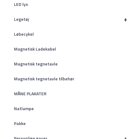
LED lys
+
Legetøj
Løbecykel
Magnetisk Ladekabel
Magnetisk tegnetavle
Magnetisk tegnetavle tilbehør
MÅNE PLAKATER
Natlampe
Pakke
+
Personlige gaver