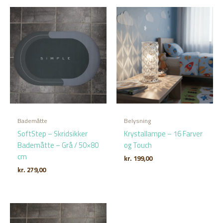
Bademåtte
Belysning
SoftStep – Skridsikker
Krystallampe – 16 Farver
Bademåtte – Grå / 50×80
og Touch
cm
kr.
199,00
kr.
279,00