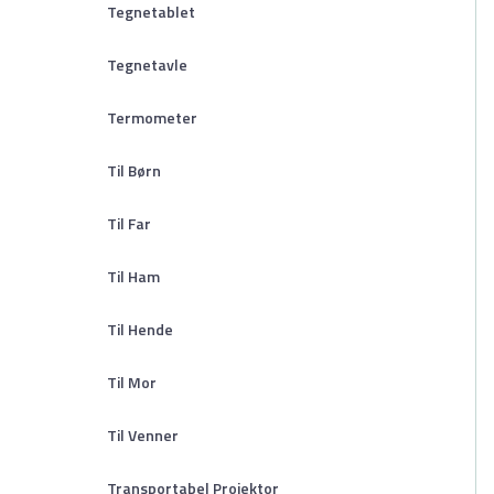
Tegnetablet
Tegnetavle
Termometer
Til Børn
Til Far
Til Ham
Til Hende
Til Mor
Til Venner
Transportabel Projektor