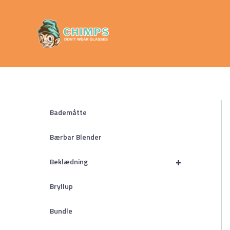
Gå
Chimps
til
Don't Wear
indholdet
Glasses
Bademåtte
Bærbar Blender
+
Beklædning
Bryllup
Bundle