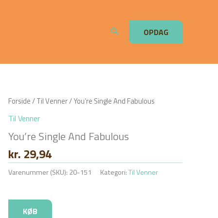
Søg
OPDAG
Forside
/
Til Venner
/ You’re Single And Fabulous
Til Venner
You’re Single And Fabulous
kr.
29,94
Varenummer (SKU):
20-151
Kategori:
Til Venner
KØB