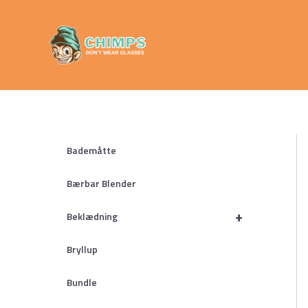
Gå
Chimps
til
Don't Wear
indholdet
Glasses
Bademåtte
Bærbar Blender
+
Beklædning
Bryllup
Bundle