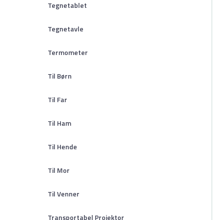
Tegnetablet
Tegnetavle
Termometer
Til Børn
Til Far
Til Ham
Til Hende
Til Mor
Til Venner
Transportabel Projektor