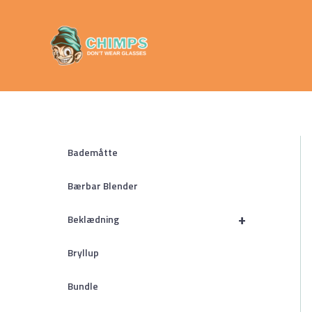
Gå
Chimps
til
Don't Wear
indholdet
Glasses
Bademåtte
Bærbar Blender
+
Beklædning
Bryllup
Bundle