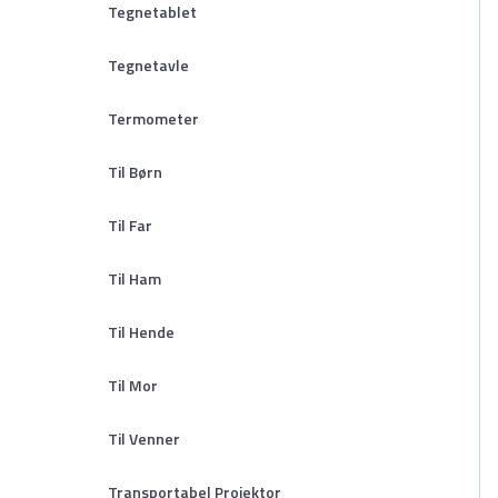
Tegnetablet
Tegnetavle
Termometer
Til Børn
Til Far
Til Ham
Til Hende
Til Mor
Til Venner
Transportabel Projektor