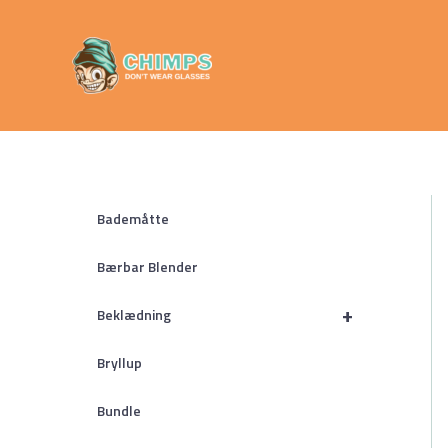
Gå
Chimps
til
Don't Wear
indholdet
Glasses
Bademåtte
Bærbar Blender
+
Beklædning
Bryllup
Bundle