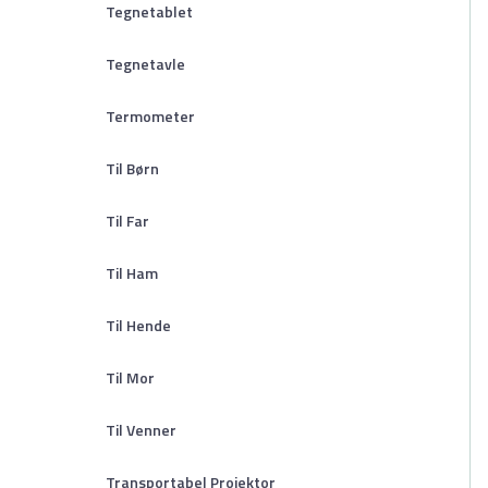
Tegnetablet
Tegnetavle
Termometer
Til Børn
Til Far
Til Ham
Til Hende
Til Mor
Til Venner
Transportabel Projektor