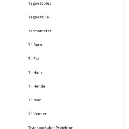
Tegnetablet
Tegnetavle
Termometer
Til Børn
Til Far
Til Ham
Til Hende
Til Mor
Til Venner
Transportabel Projektor