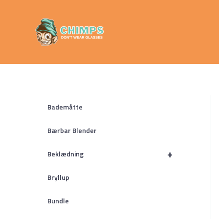
Gå
Chimps
til
Don't Wear
indholdet
Glasses
Bademåtte
Bærbar Blender
+
Beklædning
Bryllup
Bundle