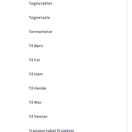
Tegnetablet
Tegnetavle
Termometer
Til Børn
Til Far
Til Ham
Til Hende
Til Mor
Til Venner
Transportabel Projektor