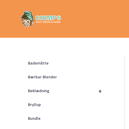
Gå
Chimps
til
Don't Wear
indholdet
Glasses
Bademåtte
Bærbar Blender
+
Beklædning
Bryllup
Bundle