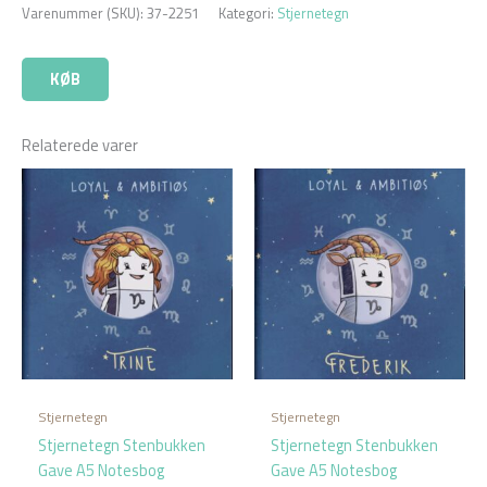
Varenummer (SKU):
37-2251
Kategori:
Stjernetegn
KØB
Relaterede varer
Stjernetegn
Stjernetegn
Stjernetegn Stenbukken
Stjernetegn Stenbukken
Gave A5 Notesbog
Gave A5 Notesbog