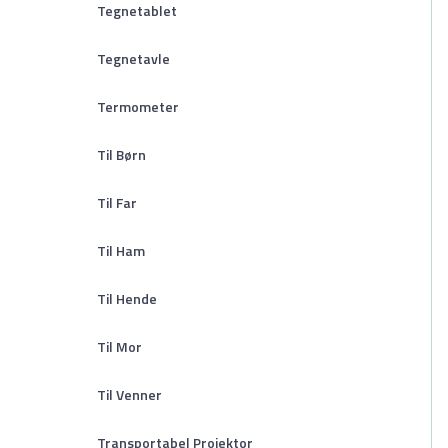
Tegnetablet
Tegnetavle
Termometer
Til Børn
Til Far
Til Ham
Til Hende
Til Mor
Til Venner
Transportabel Projektor