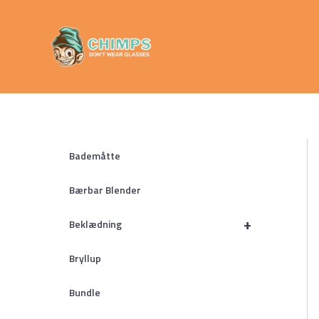
Gå
Chimps
til
Don't Wear
indholdet
Glasses
Bademåtte
Bærbar Blender
+
Beklædning
Bryllup
Bundle