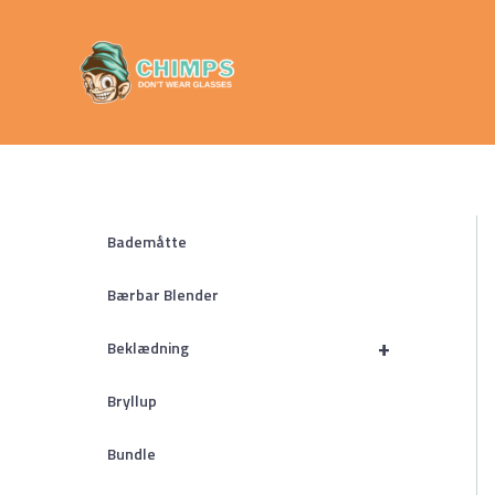
Gå
Chimps
til
Don't Wear
indholdet
Glasses
Bademåtte
Bærbar Blender
+
Beklædning
Bryllup
Bundle