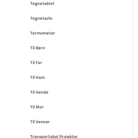
Tegnetablet
Tegnetavle
Termometer
Til Børn
Til Far
Til Ham
Til Hende
Til Mor
Til Venner
Transportabel Projektor