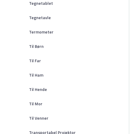
Tegnetablet
Tegnetavle
Termometer
Til Børn
Til Far
Til Ham
Til Hende
Til Mor
Til Venner
Transportabel Projektor