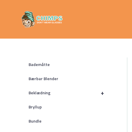
Gå
Chimps
til
Don't Wear
indholdet
Glasses
Bademåtte
Bærbar Blender
+
Beklædning
Bryllup
Bundle