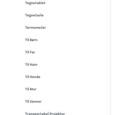
Tegnetablet
Tegnetavle
Termometer
Til Børn
Til Far
Til Ham
Til Hende
Til Mor
Til Venner
Transportabel Projektor