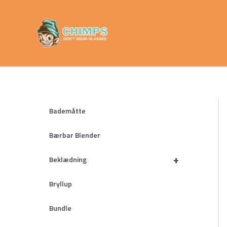
Gå
Chimps
til
Don't Wear
indholdet
Glasses
Bademåtte
Bærbar Blender
+
Beklædning
Bryllup
Bundle