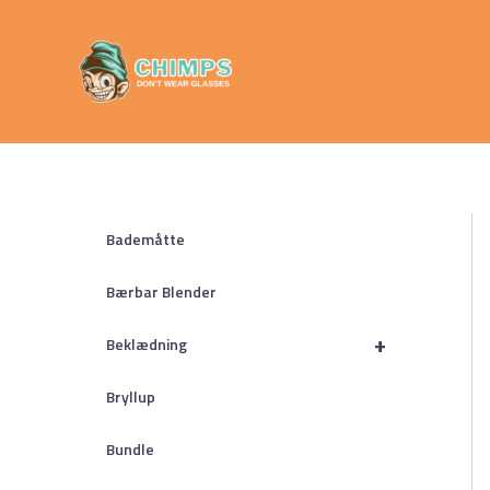
Gå
Chimps
til
Don't Wear
indholdet
Glasses
Bademåtte
Bærbar Blender
+
Beklædning
Bryllup
Bundle