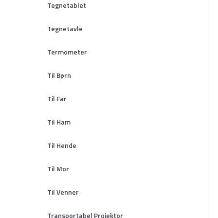
Tegnetablet
Tegnetavle
Termometer
Til Børn
Til Far
Til Ham
Til Hende
Til Mor
Til Venner
Transportabel Projektor