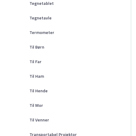
Tegnetablet
Tegnetavle
Termometer
Til Børn
Til Far
Til Ham
Til Hende
Til Mor
Til Venner
Transportabel Projektor