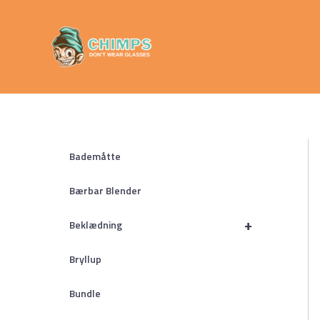
Gå
Chimps
til
Don't Wear
indholdet
Glasses
Bademåtte
Bærbar Blender
+
Beklædning
Bryllup
Bundle