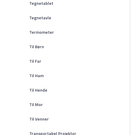
Tegnetablet
Tegnetavle
Termometer
Til Børn
Til Far
Til Ham
Til Hende
Til Mor
Til Venner
Transportabel Projektor