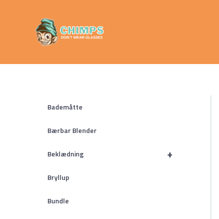
Gå
Chimps
til
Don't Wear
indholdet
Glasses
Bademåtte
Bærbar Blender
+
Beklædning
Bryllup
Bundle