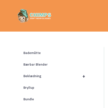
Gå
Chimps
til
Don't Wear
indholdet
Glasses
Bademåtte
Bærbar Blender
+
Beklædning
Bryllup
Bundle