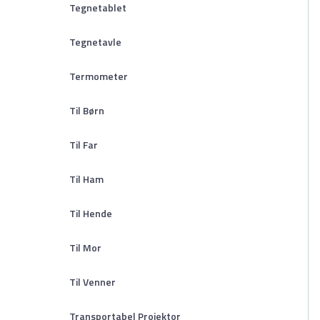
Tegnetablet
Tegnetavle
Termometer
Til Børn
Til Far
Til Ham
Til Hende
Til Mor
Til Venner
Transportabel Projektor