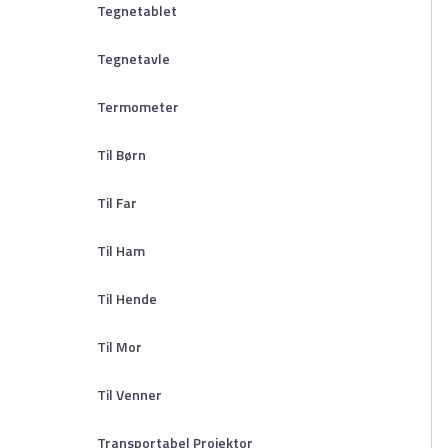
Tegnetablet
Tegnetavle
Termometer
Til Børn
Til Far
Til Ham
Til Hende
Til Mor
Til Venner
Transportabel Projektor