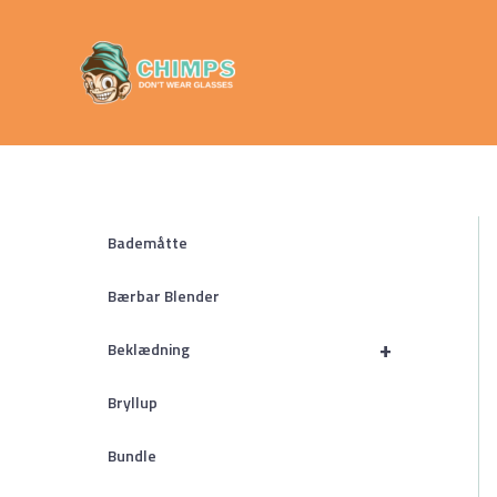
Gå
Chimps
til
Don't Wear
indholdet
Glasses
Bademåtte
Bærbar Blender
+
Beklædning
Bryllup
Bundle