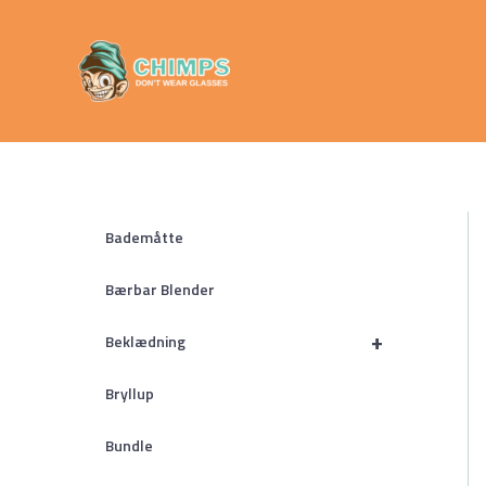
Gå
Chimps
til
Don't Wear
indholdet
Glasses
Bademåtte
Bærbar Blender
+
Beklædning
Bryllup
Bundle