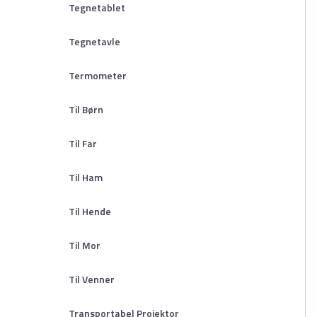
Tegnetablet
Tegnetavle
Termometer
Til Børn
Til Far
Til Ham
Til Hende
Til Mor
Til Venner
Transportabel Projektor