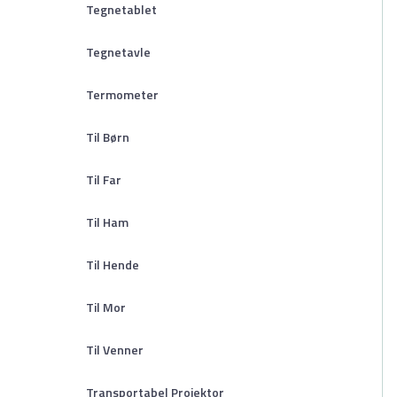
Tegnetablet
Tegnetavle
Termometer
Til Børn
Til Far
Til Ham
Til Hende
Til Mor
Til Venner
Transportabel Projektor