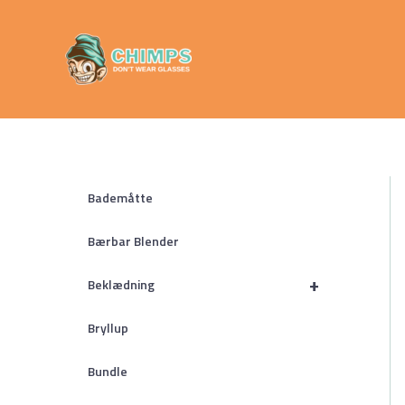
Gå
Chimps
til
Don't Wear
indholdet
Glasses
Bademåtte
Bærbar Blender
+
Beklædning
Bryllup
Bundle