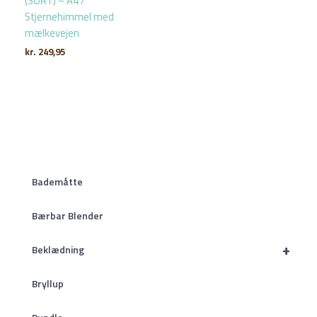
(SORT) – A4 /
Stjernehimmel med
mælkevejen
kr.
249,95
Bademåtte
Bærbar Blender
+
Beklædning
Bryllup