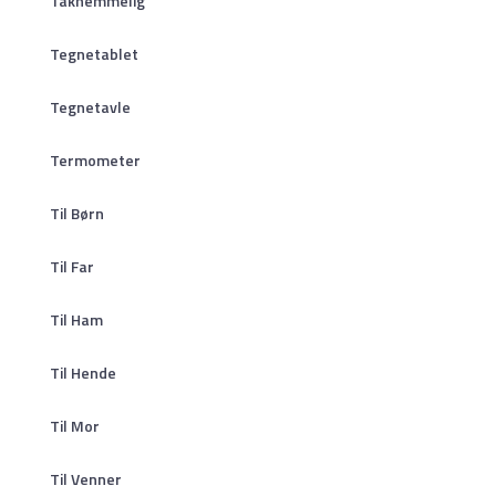
Taknemmelig
Tegnetablet
Tegnetavle
Termometer
Til Børn
Til Far
Til Ham
Til Hende
Til Mor
Til Venner