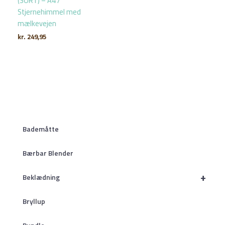
(SORT) – A4 /
Stjernehimmel med
mælkevejen
kr.
249,95
Bademåtte
Bærbar Blender
+
Beklædning
Bryllup