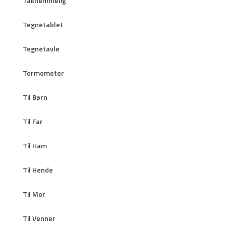
Taknemmelig
Tegnetablet
Tegnetavle
Termometer
Til Børn
Til Far
Til Ham
Til Hende
Til Mor
Til Venner