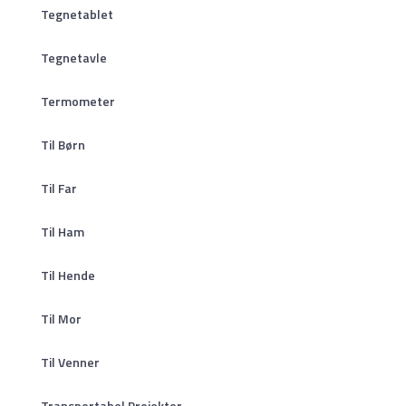
Tegnetablet
Tegnetavle
Termometer
Til Børn
Til Far
Til Ham
Til Hende
Til Mor
Til Venner
Transportabel Projektor