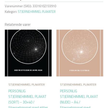
Varenummer (SKU):
33316102733910
Kategori:
STJERNEHIMMEL PLAKATER
Relaterede varer
STJERNEHIMMEL PLAKATER
STJERNEHIMMEL PLAKATER
PERSONLIG
PERSONLIG
STJERNEHIMMEL PLAKAT
STJERNEHIMMEL PLAKAT
(SORT) – 30×40 /
(NUDE) – A4 /
Stjernehimmel med gitter
Stjernehimmel med