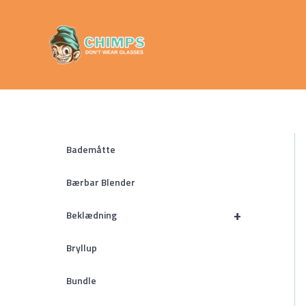
Gå
Chimps
til
Don't Wear
indholdet
Glasses
Bademåtte
Bærbar Blender
+
Beklædning
Bryllup
Bundle