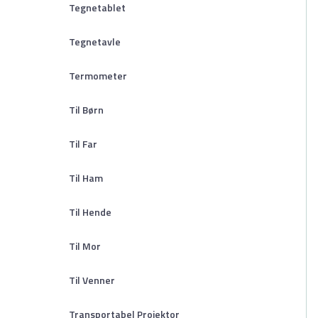
Tegnetablet
Tegnetavle
Termometer
Til Børn
Til Far
Til Ham
Til Hende
Til Mor
Til Venner
Transportabel Projektor