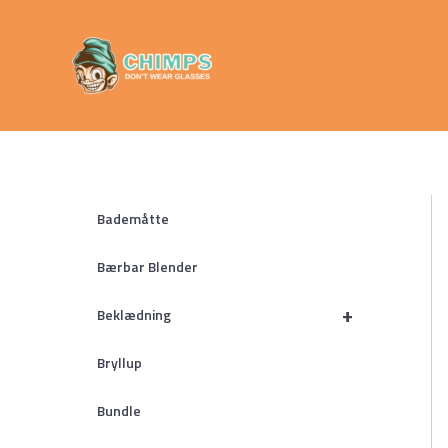
Gå
Chimps
til
Don't Wear
indholdet
Glasses
Bademåtte
Bærbar Blender
+
Beklædning
Bryllup
Bundle