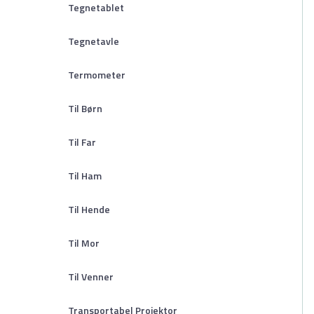
Tegnetablet
Tegnetavle
Termometer
Til Børn
Til Far
Til Ham
Til Hende
Til Mor
Til Venner
Transportabel Projektor