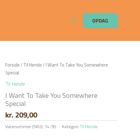
Søg
OPDAG
Forside
/
Til Hende
/ I Want To Take You Somewhere
Special
Til Hende
I Want To Take You Somewhere
Special
kr.
209,00
Varenummer (SKU):
14-95
Kategori:
Til Hende