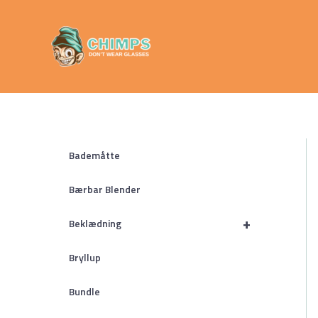
Gå
Chimps
til
Don't Wear
indholdet
Glasses
Bademåtte
Bærbar Blender
+
Beklædning
Bryllup
Bundle