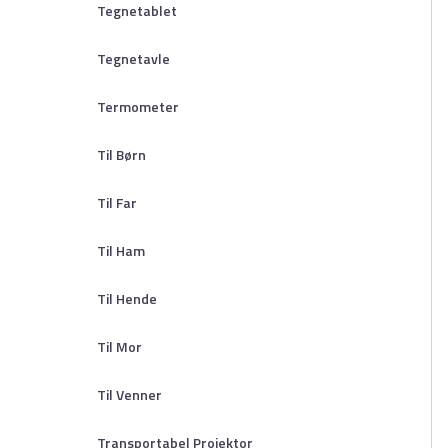
Tegnetablet
Tegnetavle
Termometer
Til Børn
Til Far
Til Ham
Til Hende
Til Mor
Til Venner
Transportabel Projektor