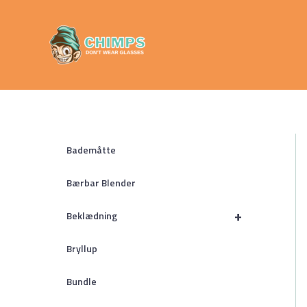
Gå
Chimps
til
Don't Wear
indholdet
Glasses
Bademåtte
Bærbar Blender
+
Beklædning
Bryllup
Bundle