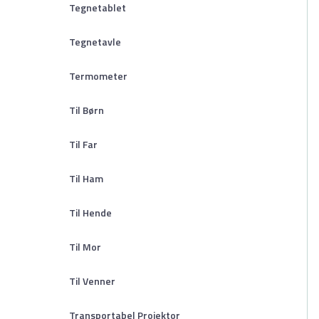
Tegnetablet
Tegnetavle
Termometer
Til Børn
Til Far
Til Ham
Til Hende
Til Mor
Til Venner
Transportabel Projektor