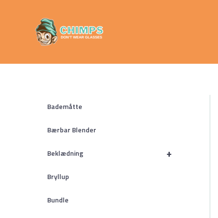
Gå
Chimps
til
Don't Wear
indholdet
Glasses
Bademåtte
Bærbar Blender
+
Beklædning
Bryllup
Bundle