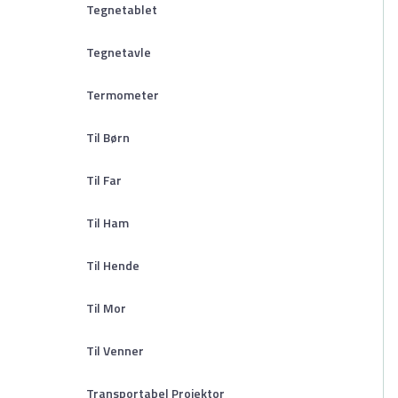
Tegnetablet
Tegnetavle
Termometer
Til Børn
Til Far
Til Ham
Til Hende
Til Mor
Til Venner
Transportabel Projektor