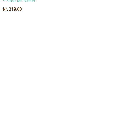
9 Små Missioner
kr.
219,00