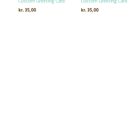
Custom Greeting Card
Custom Greeting Card
kr.
35,00
kr.
35,00