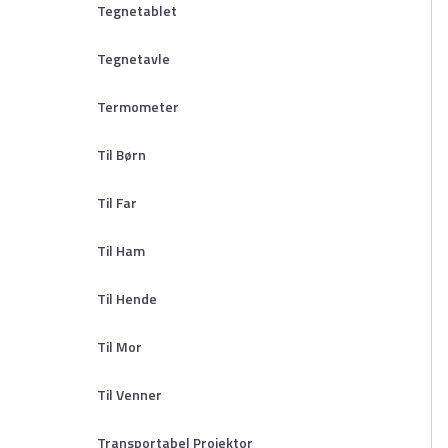
Tegnetablet
Tegnetavle
Termometer
Til Børn
Til Far
Til Ham
Til Hende
Til Mor
Til Venner
Transportabel Projektor