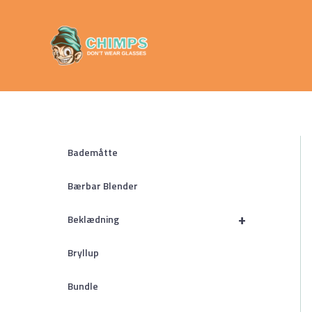
Gå
Chimps
til
Don't Wear
indholdet
Glasses
Bademåtte
Bærbar Blender
+
Beklædning
Bryllup
Bundle