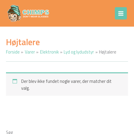
Gå
Chimps Don't
til
Wear Glasses
indholdet
Højtalere
Forside
Varer
Elektronik
Lyd og lydudstyr
Højtalere
Der blev ikke fundet nogle varer, der matcher dit
valg.
Søg