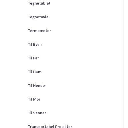
Tegnetablet
Tegnetavle
Termometer
Til Børn
Til Far
Til Ham
Til Hende
Til Mor
Til Venner
Transportabel Projektor