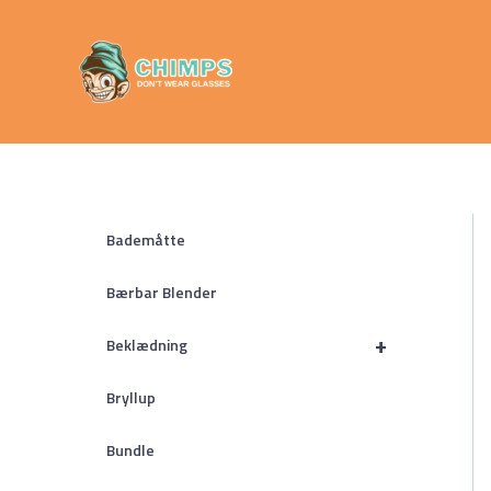
Gå
Chimps
til
Don't Wear
indholdet
Glasses
Bademåtte
Bærbar Blender
+
Beklædning
Bryllup
Bundle