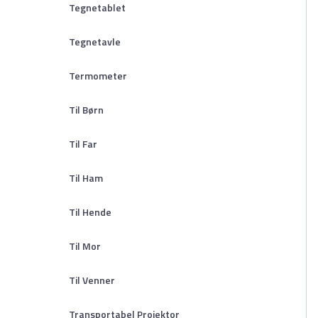
Tegnetablet
Tegnetavle
Termometer
Til Børn
Til Far
Til Ham
Til Hende
Til Mor
Til Venner
Transportabel Projektor