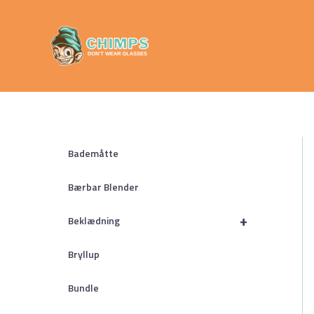
Gå
Chimps
til
Don't Wear
indholdet
Glasses
Bademåtte
Bærbar Blender
+
Beklædning
Bryllup
Bundle