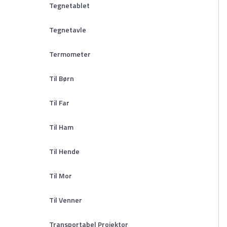
Tegnetablet
Tegnetavle
Termometer
Til Børn
Til Far
Til Ham
Til Hende
Til Mor
Til Venner
Transportabel Projektor