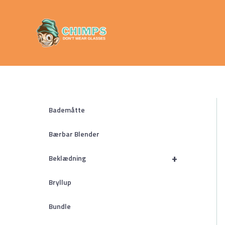
Gå
Chimps
til
Don't Wear
indholdet
Glasses
Bademåtte
Bærbar Blender
+
Beklædning
Bryllup
Bundle