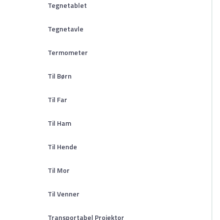
Tegnetablet
Tegnetavle
Termometer
Til Børn
Til Far
Til Ham
Til Hende
Til Mor
Til Venner
Transportabel Projektor