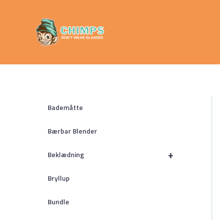
Gå
Chimps
til
Don't Wear
indholdet
Glasses
Bademåtte
Bærbar Blender
+
Beklædning
Bryllup
Bundle