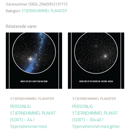
Varenummer (SKU):
29405912137772
Kategori:
STJERNEHIMMEL PLAKATER
Relaterede varer
STJERNEHIMMEL PLAKATER
STJERNEHIMMEL PLAKATER
PERSONLIG
PERSONLIG
STJERNEHIMMEL PLAKAT
STJERNEHIMMEL PLAKAT
(SORT) – A4 /
(SORT) – 30×40 /
Stjernehimmel med
Stjernehimmel med gitter