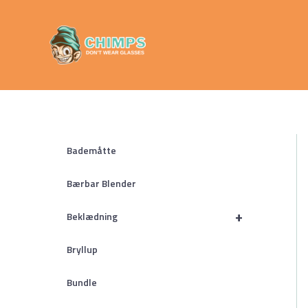
Gå
Chimps
til
Don't Wear
indholdet
Glasses
Bademåtte
Bærbar Blender
+
Beklædning
Bryllup
Bundle