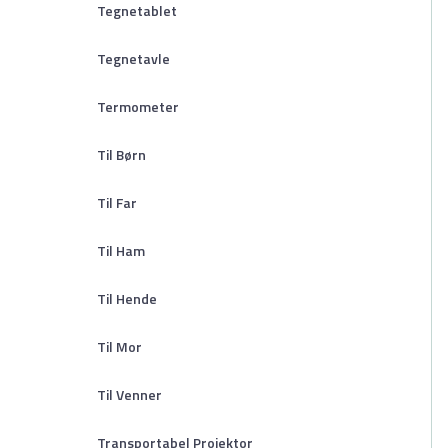
Tegnetablet
Tegnetavle
Termometer
Til Børn
Til Far
Til Ham
Til Hende
Til Mor
Til Venner
Transportabel Projektor